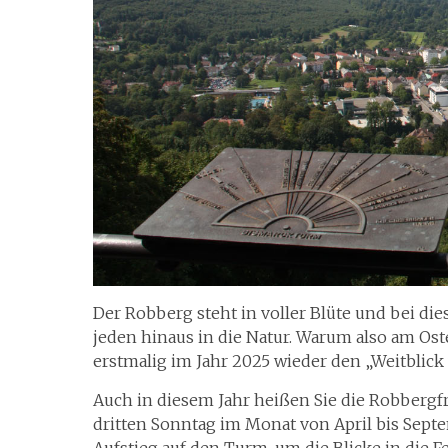
Der Robberg steht in voller Blüte und bei di
jeden hinaus in die Natur. Warum also am 
erstmalig im Jahr 2025 wieder den „Weitbli
Auch in diesem Jahr heißen Sie die Robbergf
dritten Sonntag im Monat von April bis Se
Aufstieg auf den Turm, um die Blicke in die F